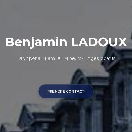
Benjamin LADOUX
Droit pénal • Famille • Mineurs • Litiges locatifs
PRENDRE CONTACT